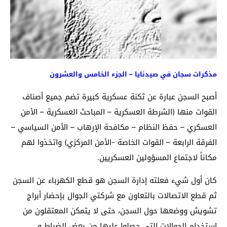
مذكرات سجان في صيدنايا – الجزء الخامس والعشرون
أصبح السجن عبارة عن ثكنة عسكرية كبيرة تضم جميع أصناف
القوات منها (الشرطة العسكرية – المباحث العسكرية – الأمن
العسكري – حفظ النظام – مكافحة الإرهاب – الأمن السياسي –
الفرقة الرابعة – القوات الخاصة -الأمن المركزي) واتخذوا لهم
مكاناً لاجتماع المسؤولين العسكريين.
كان أول شيء فعلته إدارة السجن هو قطع الكهرباء عن السجن
ثم قطع الاتصالات بالتعاون مع شركتي الجوال بإحضار أبراج
تشويش ووضعها حول السجن، حتى لا يتمكن المعتقلون من
استخدام الجوالات التي حصلوا عليها من بعض الضباط و