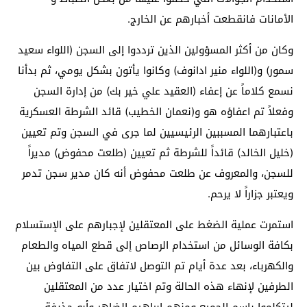
الأمانات فانقطعت أخبارهم عن الخارج.
وكان من أكثر المسؤولين الذين ترددوا إلى السجن (اللواء سعيد
سمور) و(اللواء منير ادانوف) وكانوا يأتون بشكل يومي، ثم بدأنا
نسمع كلاماً عن إعفاء (العقيد علي خير بك) من إدارة السجن
وفعلاً تم اعفاؤه هو و(نعمان الخطيب) قائد الشرطة العسكرية
باعتبارهما المسببين الرئيسيين لما جرى في السجن وتم تعيين
(خليل الخالد) قائداً للشرطة ثم تعيين (طلعت محفوض) مديراً
للسجن، والمعروف عن طلعت محفوض أنه كان مدير سجن تدمر
ويعتبر جزاراً لا يرحم.
استمرت عملية الضغط على المعتقلين لإجبارهم على الإستسلام
بكافة الوسائل من استخدام الرصاص إلى قطع المياه والطعام
والكهرباء، بعد عدة أيام تم التوصل لاتفاق على التفاوض بين
الطرفين لإنهاء هذه الحالة وتم اختيار عدد من المعتقلين
ليتكلموا باسم الجميع ومنهم ابراهيم الضاهر وأبو حذيفة