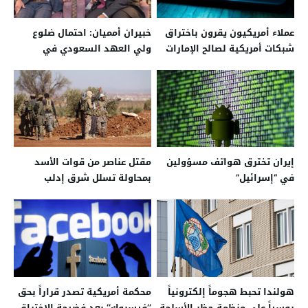
عملاء أمريكيون يقرون باختراق
خبيران أمميان: احتمال ضلوع
شبكات أمريكية لصالح الإمارات
ولي العهد السعودي في
اختراق هاتف رئيس أمازون
إيران تخترق هواتف مسؤولين
مقتل عناصر من قوات الأسد
في “إسرائيل”
بمحاولة تسلل شرق إدلب
هولندا تحبط هجوماً إلكترونياً
محكمة أمريكية تصدر قراراً بحق
روسياً على منظمة حظر الأسلحة
’’فيسبوك‘‘ بعد فضيحة الاختراق