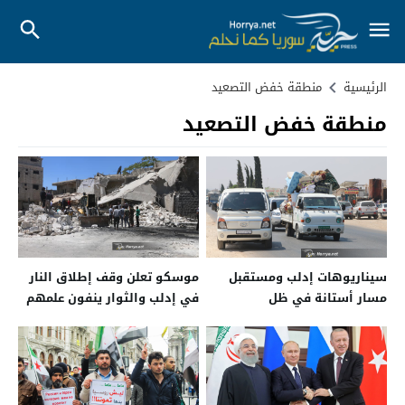
الرئيسية
منطقة خفض التصعيد
منطقة خفض التصعيد
سيناريوهات إدلب ومستقبل
موسكو تعلن وقف إطلاق النار
مسار أستانة في ظل
في إدلب والثوار ينفون علمهم
التهديدات الروسية