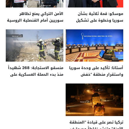
موسكو: قمة ثلاثية بشأن
الأمن التركي يمنع تظاهر
سوريا وخطوة على تشكيل
سوريين أمام القنصلية الروسية
اللجنة الدستورية
أستانا: تأكيد على وحدة سوريا
منسقو الاستجابة: 268 شهيداً
واستقرار منطقة “خفض
منذ بدء الحملة العسكرية على
التصعيد”
الشمال السوري
تركيا تصر على قيادة “المنطقة
الآمنة” وتنشر نقاطاً جديدة في