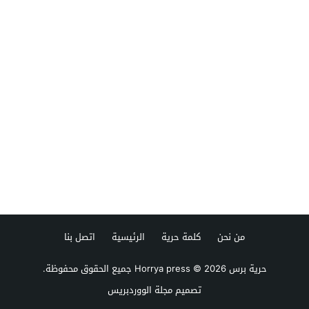
من نحن
كلمة حرية
الرئيسية
اتصل بنا
حرية برس Horrya press
© 2026 جميع الحقوق محفوظة.
تصميم
مجلة الووردبريس