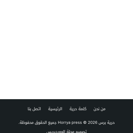
من نحن
كلمة حرية
الرئيسية
اتصل بنا
حرية برس Horrya press
© 2026 جميع الحقوق محفوظة.
تصميم
مجلة الووردبريس