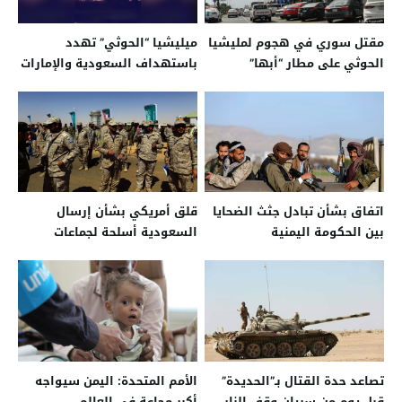
مقتل سوري في هجوم لمليشيا
ميليشيا “الحوثي” تهدد
الحوثي على مطار “أبها”
باستهداف السعودية والإمارات
السعودي
اتفاق بشأن تبادل جثث الضحايا
قلق أمريكي بشأن إرسال
بين الحكومة اليمنية
السعودية أسلحة لجماعات
و’’الحوثيين‘‘
“متطرفة” في اليمن
تصاعد حدة القتال بـ”الحديدة”
الأمم المتحدة: اليمن سيواجه
قبل يوم من سريان وقف النار
أكبر مجاعة في العالم