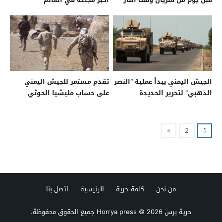
الجيش اليمني يبدأ عملية “النصر
تقدم مستمر للجيش اليمني
الذهبي” لتحرير الحديدة
على حساب مليشيا الحوثي
»
2
1
من نحن
كلمة حرية
الرئيسية
اتصل بنا
حرية برس Horrya press
© 2026 جميع الحقوق محفوظة.