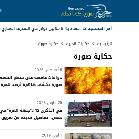
ال
أخر المستجدات
فساد بـ8.4 ملايين دولار في المصرف العقاري.. مسؤ _
Stop
الرئيسية
حكايات الحرية
حكاية صورة
حكاية صورة
Previous
Next
5 أغسطس 2026
دوامات غامضة على سطح الشمس
صورة تكشف ظاهرة تُرصد للمرة
الأولى
25 مارس 2023
في الذكرى 12 لـ”جمعة العزة” في
حمص.. تفاصيل جديدة عن تمزيق
صورة حافظ الأسد
1 أبريل 2019