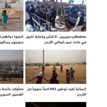
معظمهم سوريين.. 9 قتلى وإصابة آخرين
أمضوا حياتهم في
في حادث سير شمالي الأردن
سوريون يسألون:
إسبانيا تعيد توطين 662 لاجئاً سورياً من
محاولات بائسة م
الأردن
اللاجئين السوريي