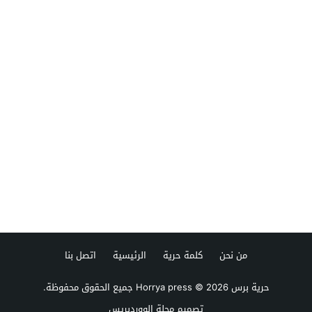
من نحن
كلمة حرية
الرئيسية
اتصل بنا
حرية برس Horrya press
© 2026 جميع الحقوق محفوظة.
تصميم
مجلة الووردبريس