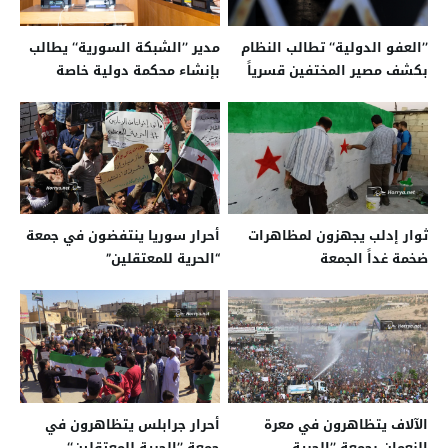
’’العفو الدولية‘‘ تطالب النظام
مدير ’’الشبكة السورية‘‘ يطالب
بكشف مصير المختفين قسرياً
بإنشاء محكمة دولية خاصة
في سجونه
بسوريا للمحاسبة
ثوار إدلب يجهزون لمظاهرات
أحرار سوريا ينتفضون في جمعة
ضخمة غداً الجمعة
“الحرية للمعتقلين”
الآلاف يتظاهرون في معرة
أحرار جرابلس يتظاهرون في
النعمان بجمعة ’’الحرية
جمعة ’’الحرية للمعتقلين‘‘