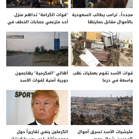
مجدداً.. ترامب يطالب السعودية
’’قوات الكرامة‘‘ تداهم منزل
بالأموال مقابل حمايتها
أحد متزعمي عصابات الخطف في
السويداء
قوات الأسد تقوم بعمليات نهب
أهالي “المكرمية” يهاجمون
واسعة في درعا
دورية أمنية لقوات الأسد
شمالي حمص
مليشيات الأسد تسرق أموال
الكرملين ينفي تقاريراً حول
المدنيين شمال حمص
وجود وثائق لدى روسيا لابتزاز