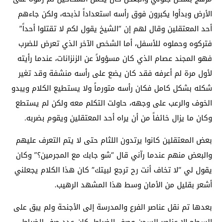
الأرض وبدأوا يكبرون فوق رأسه استعداداً لذبحه، ولكن جاءهم
أحد المعتقلين وقال لهم إن “الشيخ يقول لكم لا تقتلوا أحداً”
فتركوه وحملوه للأسفل، أما الشخص الآخر الذي تعرض للضرب
فهو المجند عصام الذي كان مسؤولاً عن الزنزانات، عندما رأيته
لأول مرة لم أعرفه فقد كان يضع على رأسه منشفة وقد تغير
شكله بشكل كامل فكان رأسه متورماً ولا يستطيع الكلام ويبدو
الخوف والرعب على وجهه، حاولت التكلم معه ولكن لم يستطع
وكان ما يزال خائفاً من أن يراه أحد المعتقلين ويقوم بضربه.
بعض المعتقلين كانوا يرتدون اللثام حتى لا يتم التعرف عليهم
والبعض منهم عندما رآني قال “شو جابك مع المجرمين؟” وكان
يقول لي “لا تخاف أنت رح ترجع لبيتك” كان هذا الكلام يجعلني
أشعر بقليل من الأمان وسط هذا المشهد الرهيب.
بعدها تم نقل عناصر الفرع والمدرسة إلى الأجنحة ولم يبق على
السطح إلا عناصر السجن وصف الضباط، كان عدد صف الضباط