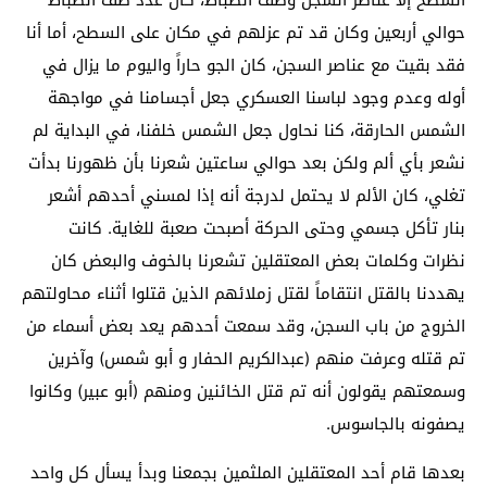
حوالي أربعين وكان قد تم عزلهم في مكان على السطح، أما أنا
فقد بقيت مع عناصر السجن، كان الجو حاراً واليوم ما يزال في
أوله وعدم وجود لباسنا العسكري جعل أجسامنا في مواجهة
الشمس الحارقة، كنا نحاول جعل الشمس خلفنا، في البداية لم
نشعر بأي ألم ولكن بعد حوالي ساعتين شعرنا بأن ظهورنا بدأت
تغلي، كان الألم لا يحتمل لدرجة أنه إذا لمسني أحدهم أشعر
بنار تأكل جسمي وحتى الحركة أصبحت صعبة للغاية. كانت
نظرات وكلمات بعض المعتقلين تشعرنا بالخوف والبعض كان
يهددنا بالقتل انتقاماً لقتل زملائهم الذين قتلوا أثناء محاولتهم
الخروج من باب السجن، وقد سمعت أحدهم يعد بعض أسماء من
تم قتله وعرفت منهم (عبدالكريم الحفار و أبو شمس) وآخرين
وسمعتهم يقولون أنه تم قتل الخائنين ومنهم (أبو عبير) وكانوا
يصفونه بالجاسوس.
بعدها قام أحد المعتقلين الملثمين بجمعنا وبدأ يسأل كل واحد