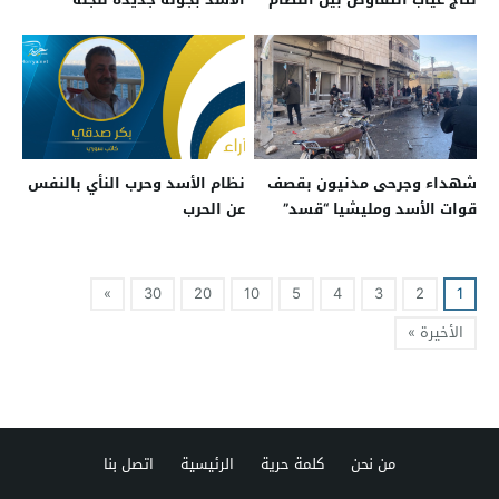
والمعارضة
الدستورية
شهداء وجرحى مدنيون بقصف
نظام الأسد وحرب النأي بالنفس
قوات الأسد ومليشيا “قسد”
عن الحرب
على الباب شمال حلب
»
30
20
10
5
4
3
2
1
الأخيرة »
من نحن
كلمة حرية
الرئيسية
اتصل بنا