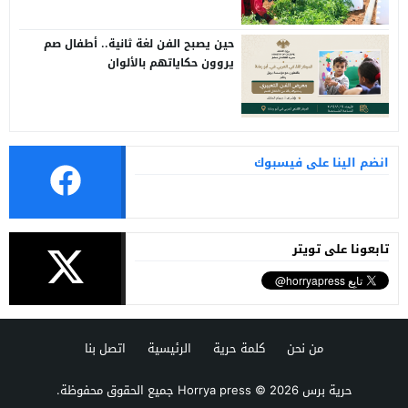
حين يصبح الفن لغة ثانية.. أطفال صم
يروون حكاياتهم بالألوان
انضم الينا على فيسبوك
تابعونا على تويتر
من نحن
كلمة حرية
الرئيسية
اتصل بنا
حرية برس Horrya press
© 2026 جميع الحقوق محفوظة.