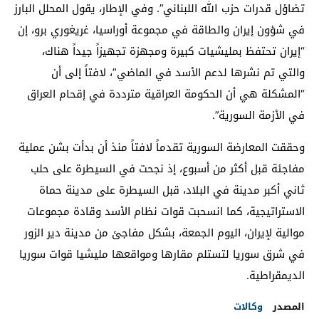
تضاؤل قدرات حزب الله اللبناني”. وفي الإطار، يقول المحلل البارز
في شؤون إيران والطاقة في مجموعة أوراسيا، غريغوري برو، إن
“إيران تحتفظ بمليشيات كبيرة ومجهزة تجهيزاً جيداً هناك،
والتي تم نشرها لدعم الأسد في الماضي”، لافتاً إلى أن
“المشكلة هي أن الحكومة العراقية مترددة في إقحام العراق
في الأزمة السورية”.
وحققت المعارضة السورية تقدماً لافتاً منذ أن بدأت بشن عملية
مفاجئة قبل أكثر من أسبوع، إذ نجحت في السيطرة على حلب
ثاني أكبر مدينة في البلاد، قبل السيطرة على مدينة حماة
الاستراتيجية، كما انسحبت قوات نظام الأسد وقادة مجموعات
موالية لإيران، اليوم الجمعة، بشكل مفاجئ من مدينة دير الزور
في شرق سوريا لتستلم مقارها ومواقعها مليشيا قوات سوريا
الديمقراطية.
المصدر
وكالات