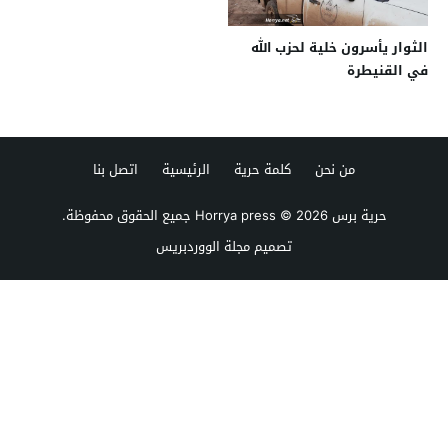
الثوار يأسرون خلية لحزب الله
في القنيطرة
من نحن
كلمة حرية
الرئيسية
اتصل بنا
حرية برس Horrya press
© 2026 جميع الحقوق محفوظة.
تصميم
مجلة الووردبريس