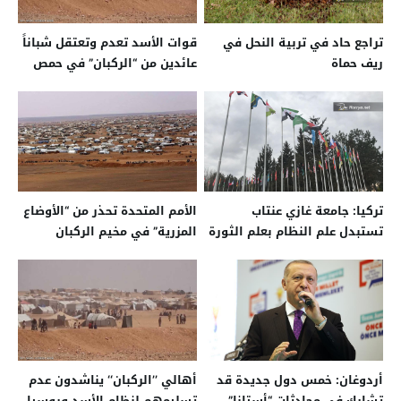
تراجع حاد في تربية النحل في
قوات الأسد تعدم وتعتقل شباناً
ريف حماة
عائدين من “الركبان” في حمص
تركيا: جامعة غازي عنتاب
الأمم المتحدة تحذر من “الأوضاع
تستبدل علم النظام بعلم الثورة
المزرية” في مخيم الركبان
السورية
أردوغان: خمس دول جديدة قد
أهالي ’’الركبان‘‘ يناشدون عدم
تشارك في محادثات “أستانا”
تسليمهم لنظام الأسد وروسيا