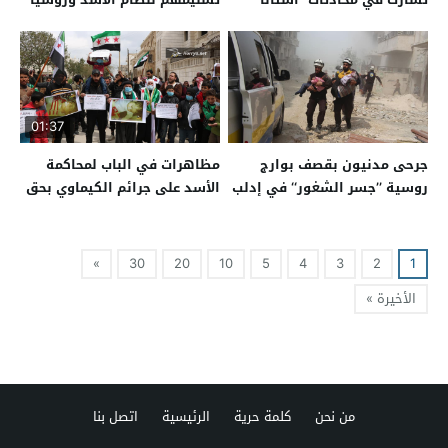
01:37
جرحى مدنيون بقصف بوارج
مظاهرات في الباب لمحاكمة
روسية ’’جسر الشغور‘‘ في إدلب
الأسد على جرائم الكيماوي بحق
السوريين
»
30
20
10
5
4
3
2
1
الأخيرة »
من نحن
كلمة حرية
الرئيسية
اتصل بنا