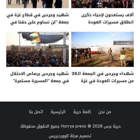
آلاف يستعدون لإحياء ذكرى
شهيد وجرحى في قطاع غزة في
انطلاق مسيرات العودة
جمعة “لن نساوم على حقنا في
الفلسطينية
العيش بكرامة”
شهداء وجرحى في الجمعة الـ39
شهيد وجرحى برصاص الاحتلال
من مسيرات العودة في غزة
في جمعة “المسيرة مستمرة”
بغزة
من نحن
كلمة حرية
الرئيسية
اتصل بنا
حرية برس Horrya press
© 2026 جميع الحقوق محفوظة.
تصميم
مجلة الووردبريس