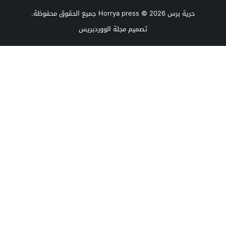
حرية برس Horrya press
© 2026 جميع الحقوق محفوظة.
تصميم
مجلة الووردبريس