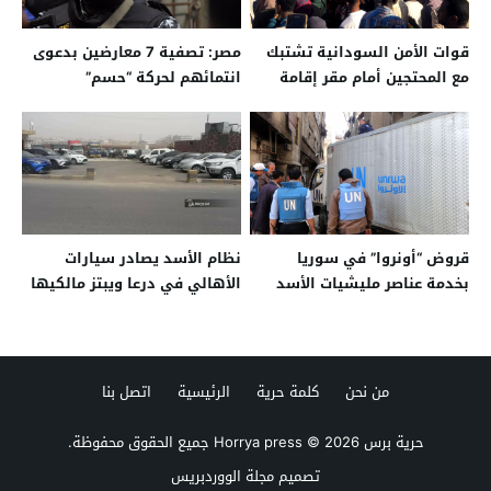
قوات الأمن السودانية تشتبك
مصر: تصفية 7 معارضين بدعوى
مع المحتجين أمام مقر إقامة
انتمائهم لحركة “حسم”
“البشير”
قروض “أونروا” في سوريا
نظام الأسد يصادر سيارات
بخدمة عناصر مليشيات الأسد
الأهالي في درعا ويبتز مالكيها
من نحن
كلمة حرية
الرئيسية
اتصل بنا
حرية برس Horrya press
© 2026 جميع الحقوق محفوظة.
تصميم
مجلة الووردبريس