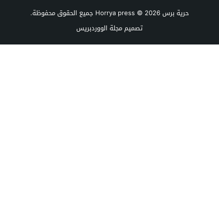
حرية برس Horrya press
© 2026 جميع الحقوق محفوظة.
تصميم
مجلة الووردبريس