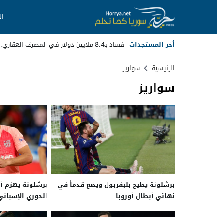
ال
أخر المستجدات
فساد بـ8.4 ملايين دولار في المصرف العقاري.. مسؤولون _
Stop
الرئيسية
سواريز
سواريز
Previous
Next
برشلونة يطيح بليفربول ويضع قدماً في
برشلونة يهزم أ
نهائي أبطال أوروبا
الدوري الإسباني