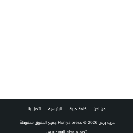
من نحن
كلمة حرية
الرئيسية
اتصل بنا
حرية برس Horrya press
© 2026 جميع الحقوق محفوظة.
تصميم
مجلة الووردبريس