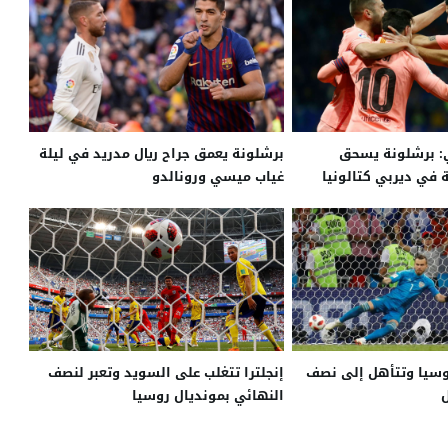
ي: برشلونة يسحق
برشلونة يعمق جراح ريال مدريد في ليلة
ة في ديربي كتالونيا
غياب ميسي ورونالدو
وسيا وتتأهل إلى نصف
إنجلترا تتغلب على السويد وتعبر لنصف
النهائي بمونديال روسيا