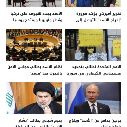
تقرير أميركي يؤكد ضرورة
الأسد يجدد هجومه على تركيا
“إخراج الأسد” للتوصل إلى
وقطر وأوروبا ويمتدح روسيا
تسوية سياسية
ويتجاهل إيران
الأمم المتحدة تطالب بتحديد
نظام الأسد يطالب مجلس الأمن
مستخدمي الكيماوي في سوريا
بالتحرك ضد “قسد”
بوتين يدافع عن “الأسد” ويلوّح
زعيم شيعي يطالب “بشار
باجتياح إدلب
الأسد” بالتنحي عن السلطة