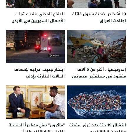
10 أشخاص ضحية سيول قاتلة
الدفاع المدني ينقذ عشرات
اجتاحت العراق
الأطفال السوريين في الأردن
إندونيسيا.. أكثر من 5 آلاف
ابتكار جديد.. دراجة لإسعاف
مفقود في منطقتين مدمرتين
الحالات الطارئة بإدلب
انتشال 19 جثة بعد غرق سفينة
’’ماكرون‘‘ يمنح مهاجراً الجنسية
مهاجرين قبالة قبرص
الفرنسية لإنقاذه طفلاً