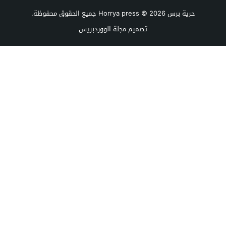
حرية برس Horrya press
© 2026 جميع الحقوق محفوظة.
تصميم
مجلة الووردبريس