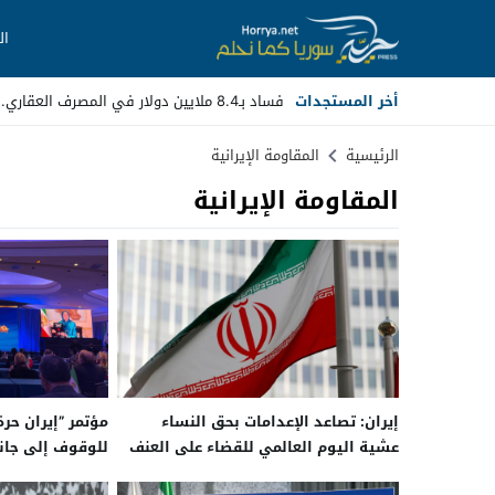
ال
أخر المستجدات
فساد بـ8.4 ملايين دولار في المصرف العقاري.. مسؤولون _
Stop
الرئيسية
المقاومة الإيرانية
المقاومة الإيرانية
Previous
Next
إيران: تصاعد الإعدامات بحق النساء
مؤتمر ”إيران حرة
عشية اليوم العالمي للقضاء على العنف
للوقوف إلى جانب
ضد المرأة