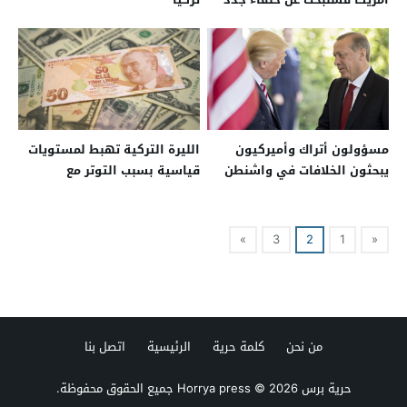
مسؤولون أتراك وأميركيون
الليرة التركية تهبط لمستويات
يبحثون الخلافات في واشنطن
قياسية بسبب التوتر مع
واشنطن
»
3
2
1
«
من نحن
كلمة حرية
الرئيسية
اتصل بنا
حرية برس Horrya press
© 2026 جميع الحقوق محفوظة.