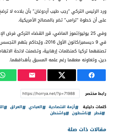
ورد الرئيس التركي “رجب طيب أردوغان” بأن بلاده لا ترض
على أن خطوة “ترامب” تضر بالمصالح الأمريكية.
وفي 25 يوليو/تموز الماضي، قرر القضاء التركي فرض 
في 9 ديسمبر/كانون الأول 2016، و
تصنفهما تركيا كمنظمات إرهابية، وتضمنت لائحة الاتهام
دين، وتعاونه معهما رغم علمه المسبق بأهدافهما.
رابط مختصر
كلمات دليلية
أزمة اقتصادية
العبادي
العراق
الل
قطر
ناشطون
واشنطن
مقالات ذات صلة