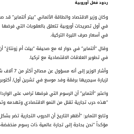
ردود فعل أوروبية
وكان وزير الاقتصاد والطاقة الألماني “بيتر ألتماير” قد صر
في أول تصريحات أوروبية تتعلق بالعقوبات التي فرضها ال
في أسعار صرف الليرة التركية.
وقال “ألتماير” في حوار له مع صحيفة “بيلت أم زونتاغ”
في تطوير العلاقات الاقتصادية مع تركيا.
وأشار الوزير
لزيارة سيجريها برفقة وفد موسع في تشرين أول/ أكتوبر ا
واعتبر “ألتماير” أن الرسوم التي فرضها ترامب على الواردا
“هذه حرب تجارية تقلل من النمو الاقتصادي وتهدمه وتخ
وتابع التماير: “أظهر التاريخ أن الحروب التجارية تضر ب
مؤكداً “نحن بحاجة إلى تجارة عالمية ذات رسوم منخفضة،