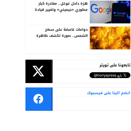
هزة داخل غوغل.. مغادرة كبار
مطوري «جيميني» وتغيير قيادة
الذكاء الاصطناعي
دوامات غامضة على سطح
الشمس.. صورة تكشف ظاهرة
تُرصد للمرة الأولى
تابعونا على تويتر
انضم الينا على فيسبوك