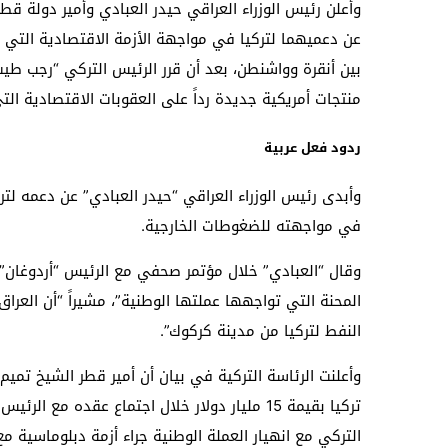
وأعلن رئيس الوزراء العراقي حيدر العبادي وأمير دولة قطر ا
عن دعميهما لتركيا في مواجهة الأزمة الاقتصادية التي 
بين أنقرة وواشنطن، بعد أن
قرر الرئيس التركي “رجب طيب 
منتجات أمريكية جديدة رداً على العقوبات الاقتصادية ا
ردود فعل عربية
وأبدى رئيس الوزراء العراقي “حيدر العبادي” عن دعمه لتركي
في مواجهته للضغوطات الخارجية.
وقال “العبادي” خلال مؤتمر صحفي مع الرئيس “أردوغان” 
المحنة التي تواجهها عملتها الوطنية”، مشيراً “أن ال
النفط لتركيا من مدينة كركوك”.
وأعلنت الرئاسة التركية في بيان أن أمير قطر الشيخ تميم 
تركيا بقيمة 15 مليار دولار خلال اجتماع عقده 
التركي مع انهيار العملة الوطنية جراء أزمة دبلوماسية م