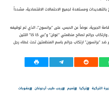
خ بالتهديدات ومستعدة لجميع الاحتمالات الاقتصادية، مشدداً
الإقامة الجبرية، عوضاً عن الحبس، على “برانسون”، الذي تم توقيفه
يُحاكم بتهم التجسس وارتكاب جرائم لصالح منظمتي “غولن” و”بي كا كا” اللتين
 ضد “برانسون” ارتكاب جرائم باسم المنظمتين تحت غطاء رجل
يرة التركية
تركيا
تميم
رجب طيب أردوغان
عقوبات