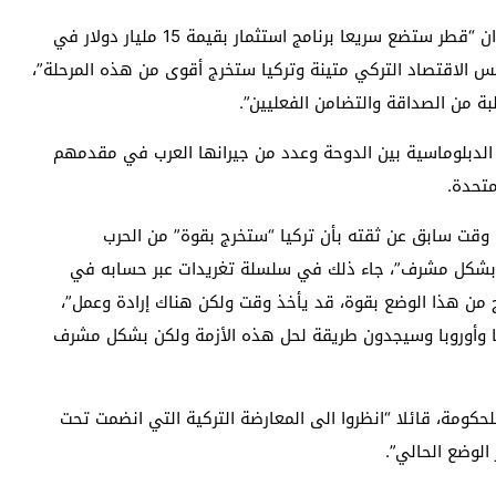
وقالت الرئاسة التركية إنه خلال لقائه أردوغان أكد الامير ان “قطر ستضع سريعا برنامج استثمار بقيمة 15 مليار دولار في
اسس الاقتصاد التركي متينة وتركيا ستخرج أقوى من هذه المرحلة”،
ة من الصداقة والتضامن الفعليين”.
زمة الدبلوماسية بين الدوحة وعدد من جيرانها العرب في مقدمهم
متحدة.
وقت سابق عن ثقته بأن تركيا “ستخرج بقوة” من الحرب
“بشكل مشرف”، جاء ذلك في سلسلة تغريدات عبر حسابه في
ج من هذا الوضع بقوة، قد يأخذ وقت ولكن هناك إرادة وعمل”،
كا وأوروبا وسيجدون طريقة لحل هذه الأزمة ولكن بشكل مشرف
حكومة، قائلا “انظروا الى المعارضة التركية التي انضمت تحت
الوضع الحالي”.