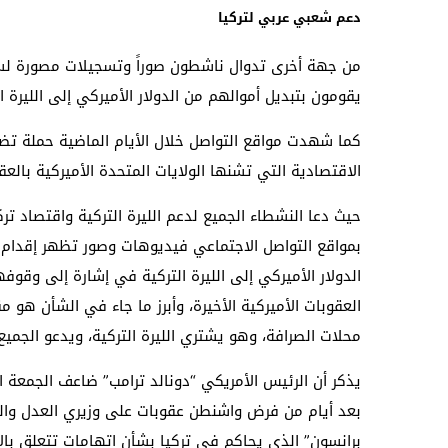
دعم شعبي عربي لتركيا
من جهة أخرى تدوال ناشطون صوراً وتسجيلات مصورة لس
يقومون بتبديل أموالهم من الدولار الأميركي إلى الليرة
كما شهدت مواقع التواصل خلال الأيام الماضية حملة تضا
الاقتصادية التي تشنها الولايات المتحدة الأميركية بالعقو
حيث دعا النشطاء الجميع لدعم الليرة التركية واقتصاد تر
بمواقع التواصل الاجتماعي فيديوهات وصور تظهر إقدام 
الدولار الأميركي إلى الليرة التركية في إشارة إلى وقوف
العقوبات الأميركية الأخيرة، وأبرز ما جاء في الشأن ه
محلات الصرافة، وهو يشتري الليرة التركية، ويدعو الجميع 
يذكر أن الرئيس الأمريكي “دونالد ترامب” ضاعف الجمعة ال
بعد أيام من فرض واشنطن عقوبات على وزيري العدل والدا
برانسون” الذي يحاكم في تركيا بشأن اتهامات تتعلق بال