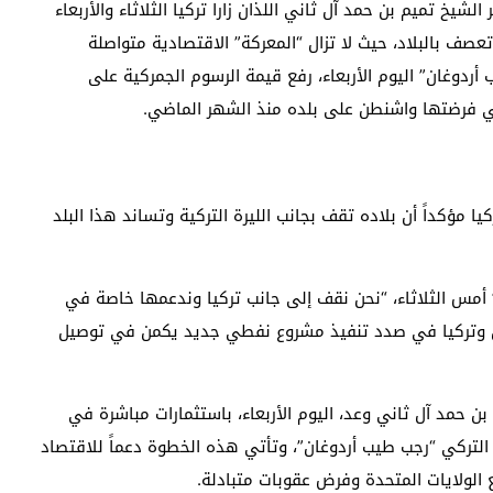
لشيخ تميم بن حمد آل ثاني اللذان زارا تركيا الثلاثاء والأربعاء
تعصف بالبلاد، حيث
لا تزال “المعركة” الاقتصادية متواصلة
أردوغان” اليوم الأربعاء، رفع قيمة الرسوم الجمركية على
لتي فرضتها واشنطن على بلده منذ الشهر الماضي.
ا مؤكداً أن بلاده تقف بجانب الليرة التركية وتساند هذا البلد
أمس الثلاثاء، “نحن نقف إلى جانب تركيا وندعمها خاصة في
عراق وتركيا في صدد تنفيذ مشروع نفطي جديد يكمن في توصيل
بن حمد آل ثاني وعد، اليوم الأربعاء، باستثمارات مباشرة في
مع الرئيس التركي “رجب طيب أردوغان”، وتأتي هذه الخطوة دعماً للاقتصاد
ع الولايات المتحدة وفرض عقوبات متبادلة.