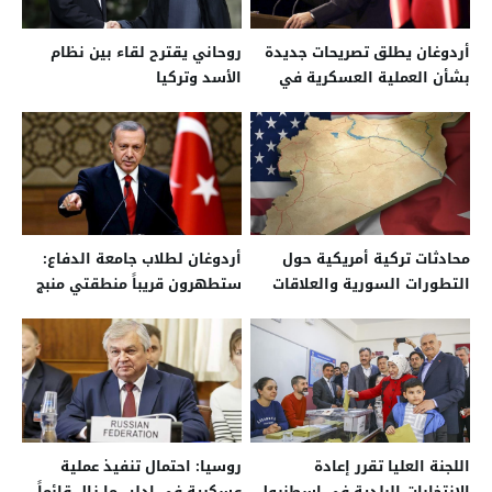
أردوغان يطلق تصريحات جديدة
روحاني يقترح لقاء بين نظام
بشأن العملية العسكرية في
الأسد وتركيا
سوريا
محادثات تركية أمريكية حول
أردوغان لطلاب جامعة الدفاع:
التطورات السورية والعلاقات
ستطهرون قريباً منطقتي منبج
الثنائية
وشرق الفرات
اللجنة العليا تقرر إعادة
روسيا: احتمال تنفيذ عملية
الانتخابات البلدية في إسطنبول
عسكرية في إدلب ما زال قائماً