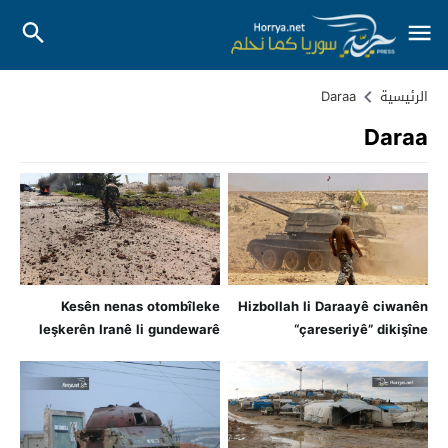
الرئيسية
Daraa
Daraa
Kesên nenas otombîleke
Hizbollah li Daraayê ciwanên
leşkerên Iranê li gundewarê
“çareseriyê” dikişîne
Daraayê teqand