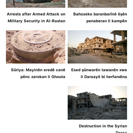
Arrests after Armed Attack on
Bahozeke baranbarînê êşên
Military Security in Al-Rastan
penaberan li kampên
Cerablûsê zêde dike
Sûriya: Mayinên eredê canê
Esed şûnwarên tawanên xwe
pênc zarokan li Ghouta
li Daraayê bi herfandina
rojhilat distîne
malan vedşêre
Destruction in the Syrian
Daraa