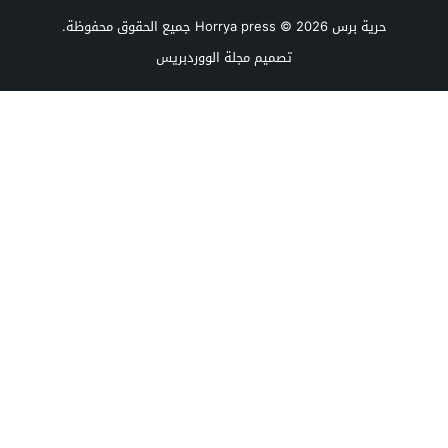
حرية برس Horrya press
© 2026 جميع الحقوق محفوظة.
تصميم
مجلة الووردبريس