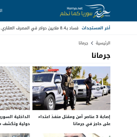
ال
أخر المستجدات
فساد بـ8.4 ملايين دولار في المصرف العقاري.. مسؤولون سابقو _
Stop
الرئيسية
جرمانا
جرمانا
Previous
Next
إصابة 3 عناصر أمن ومقتل منفذ اعتداء
الداخلية السور
على حاجز في جرمانا
دولية وتكشف م
وجرمانا