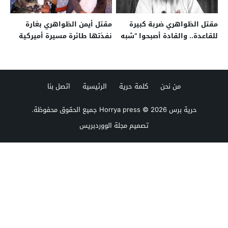
مقتل الظواهري ضربة كبيرة
مقتل أيمن الظواهري بغارة
للقاعدة.. والقادة أصبحوا “شبه
نفذتها طائرة مسيرة أميركية
مستقلين”
بأفغانستان
من نحن
كلمة حرية
الرئيسية
اتصل بنا
حرية برس Horrya press
© 2026 جميع الحقوق محفوظة.
تصميم
مجلة الووردبريس