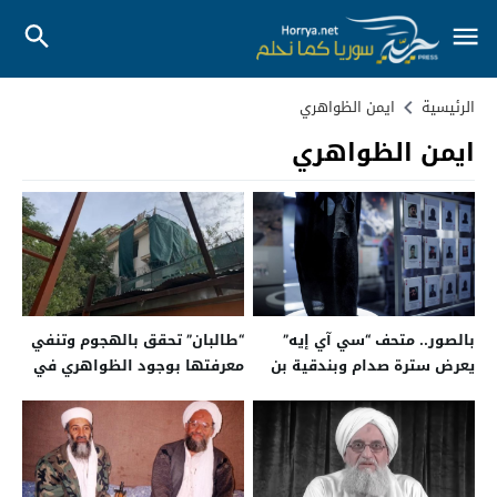
الرئيسية
ايمن الظواهري
ايمن الظواهري
بالصور.. متحف “سي آي إيه”
“طالبان” تحقق بالهجوم وتنفي
يعرض سترة صدام وبندقية بن
معرفتها بوجود الظواهري في
لادن
أفغانستان