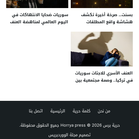
بسنت… صرخة أخيرة تكشف
سوريات ضحايا الانتهاكات في
هشاشة واقع المطلقات
اليوم العالمي لمناهضة العنف
ضد المرأة
العنف الأسري للاجئات سوريات
في تركيا.. وصمة مجتمعية بين
الجهل والتوعية
من نحن
كلمة حرية
الرئيسية
اتصل بنا
حرية برس Horrya press
© 2026 جميع الحقوق محفوظة.
تصميم
مجلة الووردبريس