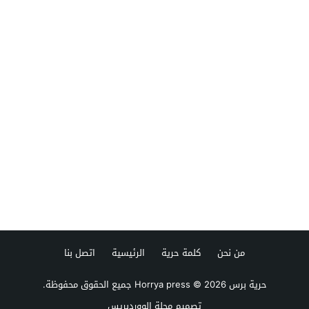
من نحن
كلمة حرية
الرئيسية
اتصل بنا
حرية برس Horrya press
© 2026 جميع الحقوق محفوظة.
تصميم
مجلة الووردبريس