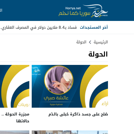
ال
أخر المستجدات
فساد بـ8.4 ملايين دولار في المصرف العقاري.. مسؤولون _
Stop
الرئيسية
الحولة
الحولة
Previous
Next
صُلح على جسد ذاكرة حُبلى بالدّم
مجزرة الحولة .. 
حالاتها