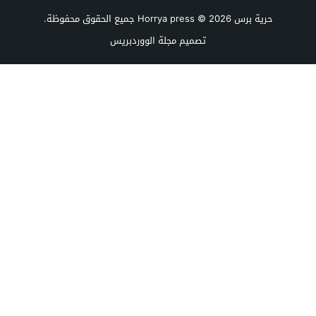
حرية برس Horrya press
© 2026 جميع الحقوق محفوظة.
تصميم
مجلة الووردبريس