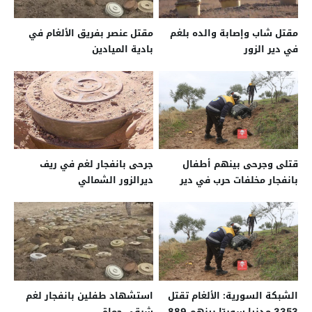
مقتل شاب وإصابة والده بلغم
مقتل عنصر بفريق الألغام في
في دير الزور
بادية الميادين
قتلى وجرحى بينهم أطفال
جرحى بانفجار لغم في ريف
بانفجار مخلفات حرب في دير
ديرالزور الشمالي
الزور وحماة
الشبكة السورية: الألغام تقتل
استشهاد طفلين بانفجار لغم
3353 مدنيا سوريّا بينهم 889
شرقي حماة