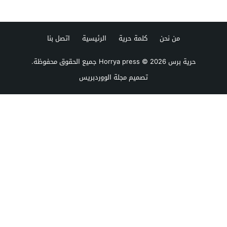
من نحن
كلمة حرية
الرئيسية
اتصل بنا
حرية برس Horrya press
© 2026 جميع الحقوق محفوظة.
تصميم
مجلة الووردبريس