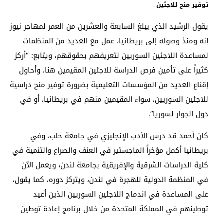
توفير منح للاجئين
يقول الرشيد الذي يبلغ السابعة والعشرين من العمر لمهاجر نيوز
إنه ومنذ وصوله إلى بريطانيا، عمل مع العديد من المنظمات
لمساعدة اللاجئين السوريين لتعريفهم بحقوقهم، ويتابع: “أركز
كثيراً على تأمين فرص الدراسة للاجئين المقيمين هنا، وأحاول
إقناع العديد من المؤسسات التعليمية بضرورة توفير منح دراسية
للاجئين السوريين، سواء المقيمين منهم في بريطانيا، أو في
دول الجوار لسوريا”.
كان أحمد قد درس الأدب الإنجليزي في جامعة حلب، وفي
بريطانيا أكمل مؤخراً الماجستير في العنف والصراع والتنمية في
كلية الدراسات الشرقية والإفريقية بجامعة لندن، ويعمل الآن
في المنظمة الدولية للهجرة في لندن، ويتركز دوره، كما يقول،
على المساعدة في اندماج اللاجئين السوريين الذين أعيد
توطينهم في المملكة المتحدة من خلال برنامج إعادة توطين