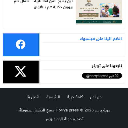
حين يصبح الفن لغة ثانية.. أطفال صم
يروون حكاياتهم بالألوان
انضم الينا على فيسبوك
تابعونا على تويتر
من نحن
كلمة حرية
الرئيسية
اتصل بنا
حرية برس Horrya press
© 2026 جميع الحقوق محفوظة.
تصميم
مجلة الووردبريس