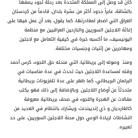
كان قد وصل إلى المملكة المتحدة بعد رحلة لجوء يصفها
بالشاقة، عابراً حدود أكثر من عشرة بلدان، قادماً من كردستان
العراق التي اضطر لمغادرتها، كما يقول، بعد أن عمل فيها على
إغاثة اللاجئين السوريين والنازحين العراقيين مع منظمة
اليونيسيف، ما أكسبه خبرة في كيفية التعامل مع لاجئين
ومهاجرين من إثنيات وجنسيات مختلفة.
ومنذ وصوله إلى بريطانيا، التي منحته حق اللجوء، كرس أحمد
وقته لمساعدة اللاجئين حيث تحدث في عدة مناسبات في
البرلمان البريطاني، كما ظهر على عدة تلفزيونات بريطانية
متحدثاً عن أوضاع اللاجئين. وبالإضافة إلى ذلك فهو يكتب
مقالات عن الهجرة واللجوء في صحف بريطانية معروفة
كالغارديان و ذي إنديبندنت، ويشارك بانتظام في العديد من
النشاطات لزيادة الوعي حول محنة اللاجئين السوريين، على حد
تعبيره.