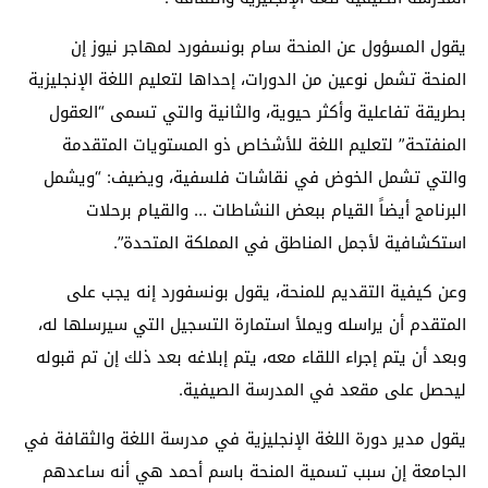
يقول المسؤول عن المنحة سام بونسفورد لمهاجر نيوز إن
المنحة تشمل نوعين من الدورات، إحداها لتعليم اللغة الإنجليزية
بطريقة تفاعلية وأكثر حيوية، والثانية والتي تسمى “العقول
المنفتحة” لتعليم اللغة للأشخاص ذو المستويات المتقدمة
والتي تشمل الخوض في نقاشات فلسفية، ويضيف: “ويشمل
البرنامج أيضاً القيام ببعض النشاطات … والقيام برحلات
استكشافية لأجمل المناطق في المملكة المتحدة”.
وعن كيفية التقديم للمنحة، يقول بونسفورد إنه يجب على
المتقدم أن يراسله ويملأ استمارة التسجيل التي سيرسلها له،
وبعد أن يتم إجراء اللقاء معه، يتم إبلاغه بعد ذلك إن تم قبوله
ليحصل على مقعد في المدرسة الصيفية.
يقول مدير دورة اللغة الإنجليزية في مدرسة اللغة والثقافة في
الجامعة إن سبب تسمية المنحة باسم أحمد هي أنه ساعدهم