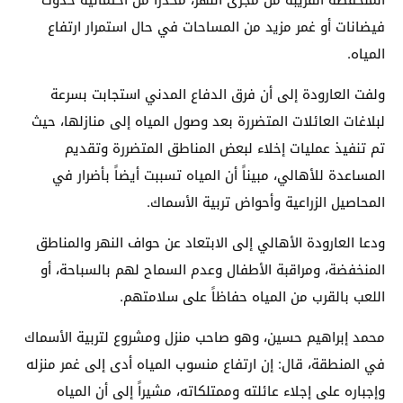
المنخفضة القريبة من مجرى النهر، محذراً من احتمالية حدوث
فيضانات أو غمر مزيد من المساحات في حال استمرار ارتفاع
المياه.
ولفت العارودة إلى أن فرق الدفاع المدني استجابت بسرعة
لبلاغات العائلات المتضررة بعد وصول المياه إلى منازلها، حيث
تم تنفيذ عمليات إخلاء لبعض المناطق المتضررة وتقديم
المساعدة للأهالي، مبيناً أن المياه تسببت أيضاً بأضرار في
المحاصيل الزراعية وأحواض تربية الأسماك.
ودعا العارودة الأهالي إلى الابتعاد عن حواف النهر والمناطق
المنخفضة، ومراقبة الأطفال وعدم السماح لهم بالسباحة، أو
اللعب بالقرب من المياه حفاظاً على سلامتهم.
محمد إبراهيم حسين، وهو صاحب منزل ومشروع لتربية الأسماك
في المنطقة، قال: إن ارتفاع منسوب المياه أدى إلى غمر منزله
وإجباره على إجلاء عائلته وممتلكاته، مشيراً إلى أن المياه