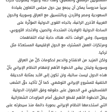
المستويين الرسمي والشعبي، وهذا كلّه، وغيره، يستوجب تحرّكاً
عربياً مدروساً يمكن أن يجمع بين دول مجلس التعاون بقيادة
السعودية ومصر والأردن، وبالتنسيق مع العراق وسورية والدول
العربية الأخرى الراغبة، باتجاه القوى الدولية المؤثّرة على
الساحة الدولية (الولايات المتحدة، والصين، والاتحاد الأوروبي،
وروسيا). وفي الوقت ذاته، هناك حاجة لبناء التفاهمات
ومرتكزات العمل المشترك مع الدول الإقليمية المستعدّة مثل
تركيا.
ولكن المزيد من الانفتاح والدعم لحكومات كلّ من العراق
وسورية ولبنان يبقى الخطوة الأهم لإفهام النظام الإيراني بأنّ
هذه الدول ليست سائبة، ولن تكون إلى الأبد بمثابة الحديقة
الخلفية للمشروع الإيراني التوسّعي. كما أنّ تأكيد حقّ الشعب
الفلسطيني في الحصول على حقوقه وفق القرارات الدولية
يظلّ الخطوة الأهم لقطع الطريق أمام المزاودات الشعاراتية
التي استخدمها النظام الإيراني بصورة دائمة منذ سيطرته على