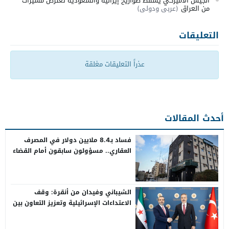
الجيش الأميركي يسقط صواريخ إيرانية والسعودية تعترض مسيّرات
من العراق
(عربي ودولي)
التعليقات
عذراً التعليقات مغلقة
أحدث المقالات
فساد بـ8.4 ملايين دولار في المصرف
العقاري.. مسؤولون سابقون أمام القضاء
الشيباني وفيدان من أنقرة: وقف
الاعتداءات الإسرائيلية وتعزيز التعاون بين
سوريا وتركيا