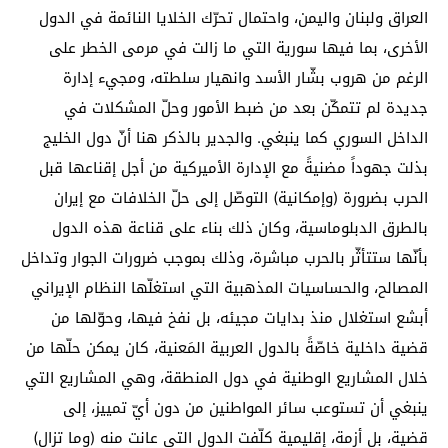
العراق ولبنان واليمن، واحتمال تحرّك الخلايا النائمة في الدول
الأخرى، بما فيها سورية التي ما زالت في مرمى الخطر على
الرغم من هروب بشّار الأسد وانهيار سلطته، ومجيء إدارة
جديدة لم تتمكّن بعد من ضبط الأمور وحلّ المشكلات في
الداخل السوري كما ينبغي. والجدير بالذكر هنا أنّ دول الخليج
بذلت جهوداً مضنيةً مع الإدارة الأميركية من أجل إقناعها قبل
الحرب بضرورة (وإمكانية) التوصّل إلى حلّ الخلافات مع إيران
بالطرق الدبلوماسية، وكان ذلك بناء على قناعة هذه الدول
بأنّها ستتأثّر بالحرب مباشرة، وذلك بموجب ضرورات الجوار وتداخل
المصالح، والحساسيات المذهبية التي استغلّها النظام الإيراني
أبشع استغلال منذ بدايات مجيئه، بل نفخ فيها، وحوّلها من
قضية داخلية خاصّةً بالدول العربية المَعنية، كان يمكن حلّها من
خلال المشاريع الوطنية في دول المنطقة، وهي المشاريع التي
ينبغي أن تستوعب سائر المواطنين من دون أيّ تمييز، إلى
قضية، بل أزمة، إقليمية كلّفت الدول التي عانت منه (وما تزال)