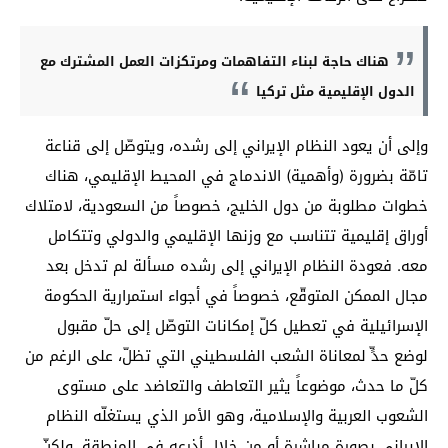
هناك حاجة لبناء التفاهمات ومرتكزات العمل المشترك مع
الدول الإقليمية مثل تركيا
وإلى أن يعود النظام الإيراني إلى رشده، ويتوصّل إلى قناعة
تامّة بضرورة (وأهمية) الاندماج في المحيط الإقليمي، هناك
خطوات مطلوبة من دول الخليج، خصوصاً من السعودية، لامتلاك
أوراق إقليمية تتناسب مع وزنها الإقليمي والدولي وتتكامل
معه. فعودة النظام الإيراني إلى رشده مسألة لم تدخل بعد
مجال الممكن المتوقّع، خصوصاً في أجواء استمرارية الحكومة
الإسرائيلية في تعطيل كلّ إمكانات التوصّل إلى حلّ مقبول
لوضع حدٍّ لمعاناة الشعب الفلسطيني التي تظلّ، على الرغم من
كلّ ما حدث، موضوعاً يثير التعاطف والتعاضد على مستوى
الشعوب العربية والإسلامية، وهو الأمر الذي يستغلّه النظام
الإيراني بصورة مباشرة أو من خلال أذرعه في المنطقة. ولكنّ