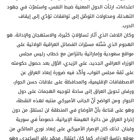
اعتداءات، ارتأت الدول المعنية ضبط النفس، واستمرّت في جهود
التهدئة، ومحاولات التوصّل إلى توافقات تؤدّي إلى إيقاف
الحرب.
وكان اللافت الذي أثار تساؤلاتٍ كثيرة، والاستهجان والإدانة، هو
الهجوم الذي شنّته مسيّرات الفصائل العراقية الولائية على
مواقع سعودية وإماراتية بالتزامن مع خطاب رئيس مجلس
الوزراء العراقي الجديد، علي الزيدي، الأوّل بعد حصول حكومته
على ثقة مجلس النواب، وأكّد فيه ضرورة إبعاد العراق عن
الاصطفافات الإقليمية، والمحافظة على علاقات حسن الجوار،
ورفض تحويل العراق إلى ساحة لتوجيه الهجمات على دول
الجوار. ومن الواضح أنّ الجانب الأميركي منتبه لهذه النقطة،
وهو على قناعة بأنّ الأوضاع في المنطقة لن تستقرّ، من دون
إخراج العراق من دائرة الهيمنة الإيرانية، خصوصاً في سورية
ولبنان. لذلك كان الإصرار الأميركي على إبعاد نوري المالكي من
موقع رئاسة الوزراء. كما كان اعتقال محمّد باقر الساعدي، وهو