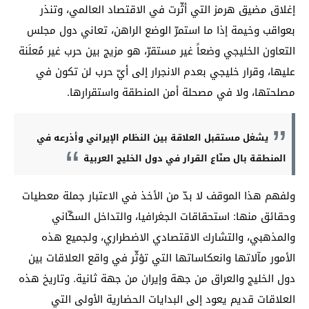
إغلاق مضيق هرمز التي أثّرت في الاقتصاد العالمي، وتنذر
بعواقب وخيمة إذا ما استمرّ الوضع الراهن، تعاني دول مجلس
التعاون الخليجي وضعاً غير مستقرّ، هو مزيج بين حرب غير مُعلَنة
عليها، وقرار خليجي بعدم الانجرار إلى أيّ حرب لن تكون في
مصلحتها، ولا في مصحلة أمن المنطقة واستقرارها.
يشغل مستقبل العلاقة بين النظام الإيراني وأذرعه في
المنطقة بال صنّاع القرار في دول الخليج العربية
ولفهم هذا الموقف لا بدّ من الأخذ في الاعتبار جملة معطيات
وحقائق منها: استحقاقات الجغرافيا، والتداخل السكّاني
والمذهبي، والتشارك الاقتصادي الاضطراري، ولجميع هذه
الأمور مآلاتها وانعكاساتها التي تؤثّر في واقع العلاقات بين
دول الخليج والعراق من جهة وإيران من جهة ثانية. وتاريخ هذه
العلاقات قديم يعود إلى البدايات الحضارية الأولى التي