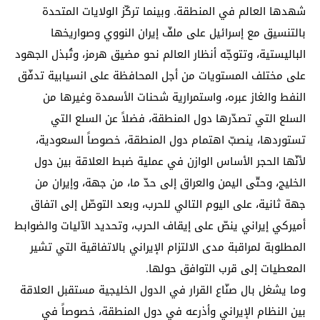
شهدها العالم في المنطقة. وبينما تركّز الولايات المتحدة
بالتنسيق مع إسرائيل على ملفّ إيران النووي وصواريخها
الباليستية، وتتوجّه أنظار العالم نحو مضيق هرمز، وتُبذل الجهود
على مختلف المستويات من أجل المحافظة على انسيابية تدفّق
النفط والغاز عبره، واستمرارية شحنات الأسمدة وغيرها من
السلع التي تصدّرها دول المنطقة، فضلاً عن السلع التي
تستوردها، ينصبّ اهتمام دول المنطقة، خصوصاً السعودية،
لأنّها الحجر الأساس الوازن في عملية ضبط العلاقة بين دول
الخليج، وحتّى اليمن والعراق إلى حدّ ما، من جهة، وإيران من
جهة ثانية، على اليوم التالي للحرب، وبعد التوصّل إلى اتفاق
أميركي إيراني ينصّ على إيقاف الحرب، وتحديد الآليات والضوابط
المطلوبة لمراقبة مدى الالتزام الإيراني بالاتفاقية التي تشير
المعطيات إلى قرب التوافق حولها.
وما يشغل بال صنّاع القرار في الدول الخليجية مستقبل العلاقة
بين النظام الإيراني وأذرعه في دول المنطقة، خصوصاً في