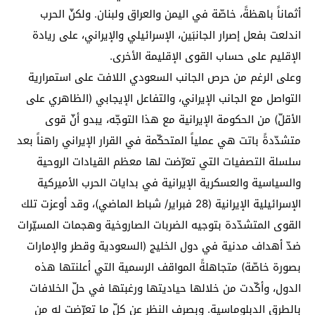
أثماناً باهظةً، خاصّة في اليمن والعراق ولبنان. ولكنّ الحرب
اندلعت بفعل إصرار الجانبَين، الإسرائيلي والإيراني، على ريادة
الإقليم على حساب القوى الإقليمة الأخرى.
وعلى الرغم من حرص الجانب السعودي اللافت على استمرارية
التواصل مع الجانب الإيراني، والتفاعل الإيجابي (الظاهري على
الأقلّ) من الحكومة الإيرانية مع هذا التوجّه، يبدو أنّ قوى
متشدّدةً باتت هي عملياً المتحكّمة في القرار الإيراني راهناً بعد
سلسلة التصفيات التي تعرّضت لها معظم القيادات الروحية
والسياسية والعسكرية الإيرانية في بدايات الحرب الأميركية
الإسرائيلية الإيرانية (28 فبراير/ شباط الماضي)، وقد أوعزت تلك
القوى المتشدّدة بتوجيه الضربات الصاروخية وهجمات المسيّرات
ضدّ أهداف مدنية في دول الخليج (السعودية وقطر والإمارات
بصورة خاصّة) متجاهلةً المواقف الرسمية التي أعلنتها هذه
الدول، وأكّدت من خلالها حياديتها ورغبتها في حلّ الخلافات
بالطرق الدبلوماسية. وبصرف النظر عن كلّ ما تعرّضت له من