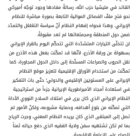
القائد في مليشيا حزب الله، رسالةً مفادها وجود توجّه أميركي
نحو فتح ملفّ الفصائل الموالية التابعة بصورة مباشرة للنظام
الإيراني. وهذا فحواه إفهام النظام أنّ سياسة التغلغل والتمدّد
ضمن دول المنطقة ومجمتعاتها لم تعد مقبولةً.
لن تتخلّى التيارات المتشدّدة التي تتحكّم اليوم بالقرار الإيراني
بسهولة عن ورقة الأذرع، لأنّها قد تمكّنت بفعل هذه الأذرع من
نقل الحروب والصراعات المسلّحة إلى داخل الدول المجاورة، كما
تمكّنت من استخدام الأوراق الإقليمية لتعزيز موقع النظام
الإيراني على المستويَين الإقليمي والدولي؛ حتّى بات التفكير
في استعادة أمجاد الأمبراطورية الإيرانية جزءاً من استراتيجية
النظام الإيراني الذي كان يرى في امتلاك السلاح النووي الأداة
التي تمكّنه من بلوغ أهدافه، وحماية مشروعه، ولكنّ الأمور لم
تصل إلى المبتغى الذي كان يريده النظام المعني، وجرت الرياح
بما لم تكن تشتهيه سفن ولاية الفقيه الذي دفع حياته ثمناً
للصراع على الزعامة الإقليمية.