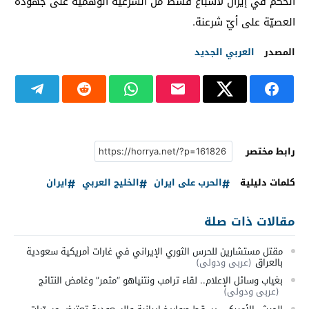
الحكم في إيران لاسباغ قسط من الشرعية الوهمية على جهوده
العصيّة على أيّ شرعنة.
المصدر
العربي الجديد
رابط مختصر
كلمات دليلية
الحرب على ايران
الخليج العربي
ايران
مقالات ذات صلة
مقتل مستشارين للحرس الثوري الإيراني في غارات أمريكية سعودية
بالعراق
(عربي ودولي)
بغياب وسائل الإعلام.. لقاء ترامب ونتنياهو “مثمر” وغامض النتائج
(عربي ودولي)