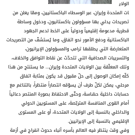
الولاي
ات المتحدة وإيران، عبر الوسطاء الباكستانيين، وممّا يعلن من
تصريحات يدلي بها مسؤولون باكستانيون، ودخول وساطة
قطرية مدعومة إقليمياً ودولياً على الخط لدعم الجهود
الباكستانية ودفع الأمور نحو اتفاق، وما يُستشفّ من التصريحات
المتعارضة التي يطلقها ترامب والمسؤولون الإيرانيون،
والتسريبات الصحافية التي تتحدّث عن نقاط التوافق والخلاف،
وتلك المعلّقة بين الولايات المتحدة وإيران… ما يستنتج من هذا
كلّه إمكان الوصول إلى حلّ مقبول قد يكون بمثابة اتفاق
مرحلي، يمكن لكلّ طرف أن يسوّقه انتصاراً منتظراً، بالتناغم مع
حسابات داخلية حسّاسة، وحتّى الاحتفاظ بصورة المنتصر دعائياً
أمام القوى المنافسة المتربّصة، على المستويين الدولي
والداخلي بالنسبة إلى الولايات المتحدة، أو على المستوى
الإقليمي بالنسبة إلى الإيرانيين.
وفي وقت ينتظر فيه العالم بأسره أنباء حدوث انفراج في أزمة