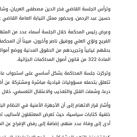
وترأس الجلسة القاضي فخر الدين مصطفى العريان، وشا
حسين عبد الرحمن، وبحضور ممثل النيابة العامة القاضي ع
وعرض رئيس المحكمة خلال الجلسة أسماء عدد من المتهم
الفريج ولؤي العلي ووفيق ناصر وآخرون، مبيناً أن المحك
بحقهم غيابياً وتجريدهم من الحقوق المدنية ووضع أمواله
المادة 322 من قانون أصول المحاكمات الجزائية.
وتركزت جلسة المحاكمة بشكل أساسي على استجواب عاطف
تتعلق بتحمله مسؤوليات قيادية مباشرة ومشتركة عن أ
درعا، وشملت القتل والتعذيب والاعتقال التعسفي، خلال 
خلفية كتابات سياسية، حيث تعرض المعتقلون لأساليب ت
أدى إلى وفاة عدد منهم، إضافة إلى رفض الإفراج عن ا