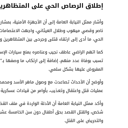
إطلاق الرصاص الحي على المتظاهري
وأشار ممثل النيابة العامة إلى أن الأجهزة الأمنية، بمش
ناصر وقصي ميهوب وطلال العيثاني، واجهت الاعتصامات ا
الحي، ما أدى إلى ارتقاء قتلى وجرحى بين المتظاهرين و
كما اتهم الراضي عاطف نجيب وعناصره بمنع سيارات الإسع
تسبب بوفاة عدد منهم، إضافة إلى ارتكاب ما وصفها بـ”م
المفروض عليها بشكل سلمي.
وأوضح أن الأحداث تصاعدت مع وصول ماهر الأسد ومحمد أي
عمليات قتل واعتقال وتعذيب، بأوامر من قيادات عسكرية
وأكد ممثل النيابة العامة أن الأدلة الواردة في ملف القض
شخص، والقتل القصد بحق أطفال دون سن الخامسة عشرة، 
والتحريض على القتل.