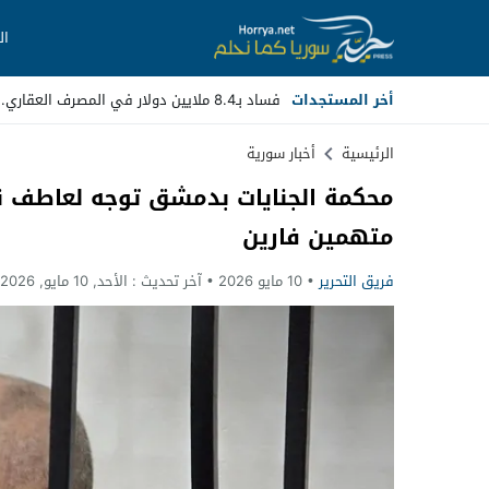
ال
أخر المستجدات
فساد بـ8.4 ملايين دولار في المصرف العقاري.. مسؤولون سابقون أمام القض_
Stop
الرئيسية
أخبار سورية
محكمة الجنايات بدمشق توجه لعاطف نج
Previous
متهمين فارين
Next
فريق التحرير
10 مايو 2026
آخر تحديث :
الأحد, 10 مايو, 2026 - 6:55 مساءً