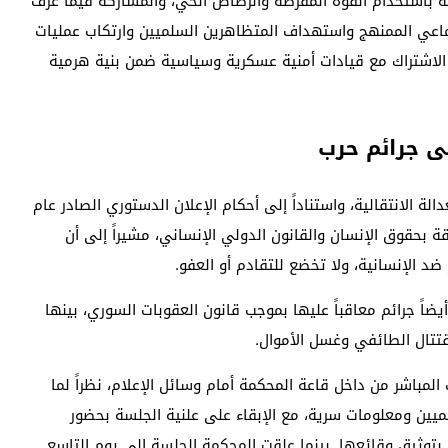
 باستخدام القوة المفرطة والرصاص الحي، والمشاركة فيما عرف
جماعي الممنهج واستهداف المتظاهرين السلميين وارتكاب عمليات
 الاشتراك مع قيادات أمنية عسكرية وسياسية ضمن بنية هرمية
ى جرائم حرب
ة الانتقالية، واستناداً إلى أحكام الإعلان الدستوري الصادر عام
علقة بحقوق الإنسان والقانون الدولي الإنساني، مشيراً إلى أن
د الإنسانية، ولا تخضع للتقادم أو العفو.
ضاً جرائم معاقباً عليها بموجب قانون العقوبات السوري، بينها
قتتال الطائفي وغسل الأموال.
المباشر من داخل قاعة المحكمة أمام وسائل الإعلام، نظراً لما
يين ومعلومات سرية، مع الإبقاء على علنية الجلسة بحضور
ل بتوثيق وقائعها. بينما علقت المحكمة الجلسة إلى يوم التاسع