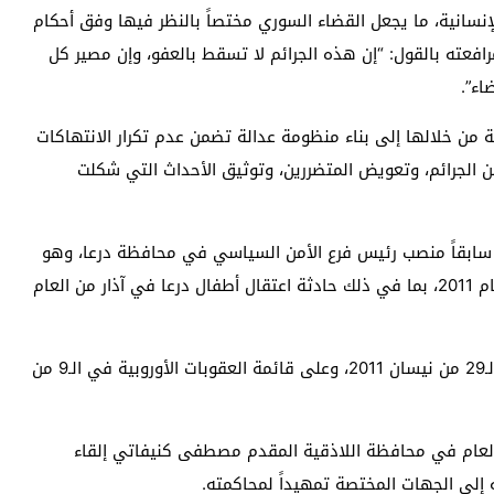
إنسانية، ما يجعل القضاء السوري مختصاً بالنظر فيها وفق أحكام
مرافعته بالقول: “إن هذه الجرائم لا تسقط بالعفو، وإن مصير كل
اء”.
من خلالها إلى بناء منظومة عدالة تضمن عدم تكرار الانتهاكات
الجرائم، وتعويض المتضررين، وتوثيق الأحداث التي شكلت
ل سابقاً منصب رئيس فرع الأمن السياسي في محافظة درعا، وهو
مسؤول عن حملات القمع والاعتقال خلال بدايات الثورة عام 2011، بما في ذلك حادثة اعتقال أطفال درعا في آذار من العام
وكان نجيب قد أُدرج على قائمة العقوبات الأمريكية في الـ29 من نيسان 2011، وعلى قائمة العقوبات الأوروبية في الـ9 من
 عام 2025، أعلن مدير الأمن العام في محافظة اللاذقية المقدم مصطفى كنيفاتي إلقاء
 إلى الجهات المختصة تمهيداً لمحاكمته.