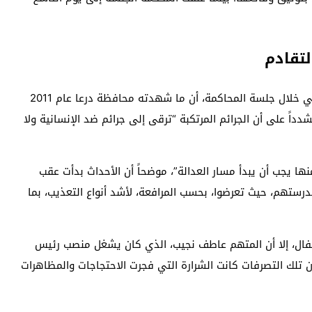
لتقادم
بدوره، أكد ممثل النيابة العامة القاضي عمر محمود الراضي خلال جلسة المحاكمة، أن ما شهدته محافظة درعا عام 2011
اً على أن الجرائم المرتكبة “ترقى إلى جرائم ضد الإنسانية ولا
ها يجب أن يبدأ مسار العدالة”، موضحاً أن الأحداث بدأت عقب
رستهم، حيث تعرضوا، بحسب المرافعة، لأشد أنواع التعذيب، بما
أطفال، إلا أن المتهم عاطف نجيب، الذي كان يشغل منصب رئيس
أن تلك التصرفات كانت الشرارة التي فجرت الاحتجاجات والمظاهرات