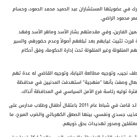
رك في عضويتها المستشاران عبد الحميد محمد الحمود، وحسام
مر محمود الراضي.
ين الفارين، وفي مقدمتهم بشار الأسد وماهر الأسد وفهد
مة قررت تثبيت غيابهم بعد تبلغهم أصولاً وعدم حضورهم، والسير
م المنقولة وغير المنقولة تحت إدارة الحكومة، وفق أحكام
 نجيب، وتوجيه مطالعة النيابة، وتوجيه القاضي له عدة تهم
فعال وصفت بأنها “منهجية” استهدفت المدنيين في محافظة
فترة توليه رئاسة فرع الأمن السياسي في المحافظة آنذاك.
وأشار قرار الاتهام إلى أن الأجهزة الأمنية في النظام البائد قامت في شباط عام 2011 باعتقال أطفال وطلاب مدارس على
عذيب جسدي ونفسي، بينها الصعق الكهربائي والضرب المبرح، ما
لمعتقلين وصدور تهديدات بحق ذويهم.