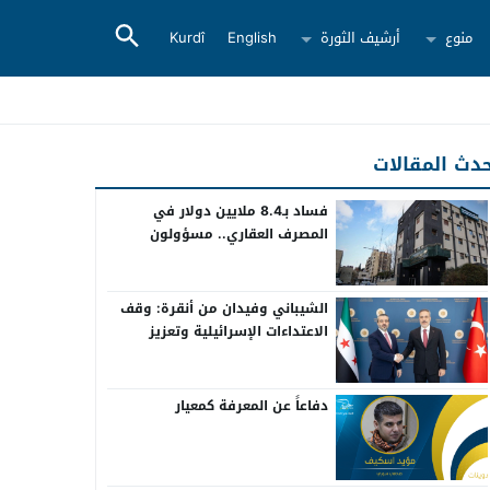
منوع
أرشيف الثورة
English
Kurdî
دث المقالات
فساد بـ8.4 ملايين دولار في
المصرف العقاري.. مسؤولون
سابقون أمام القضاء
الشيباني وفيدان من أنقرة: وقف
الاعتداءات الإسرائيلية وتعزيز
التعاون بين سوريا وتركيا
دفاعاً عن المعرفة كمعيار