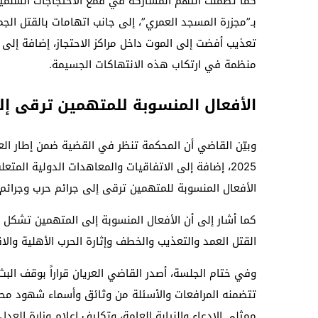
كما تضمنت التهم المشاركة في قمع الاحتجاجات السلمية
بـ”مجزرة المسجد العمري”، إلى جانب اتهامات بالقتل ال
تعذيب أفضت إلى الموت داخل مراكز الاحتجاز، إضافة إلى
منظمة في ارتكاب هذه الانتهاكات الجسيمة.
الأفعال المنسوبة للمتهمين ترقى إل
وبيّن القاضي أن المحكمة تنظر في القضية ضمن إطار العدال
2025، إضافة إلى الاتفاقيات والمعاهدات الدولية المت
الأفعال المنسوبة للمتهمين ترقى إلى جرائم حرب وجرائم ض
كما أشار إلى أن الأفعال المنسوبة إلى المتهمين تشكل أي
القتل العمد والتعذيب والخطف وإثارة الحرب الأهلية والا
وفي ختام الجلسة، أصدر القاضي العريان قراراً بوقف البث 
تتضمنه المرافعات والأسئلة من وثائق وأسماء شهود محم
ممثلي الادعاء والنيابة العامة، وتكليف إعلام وزارة العد