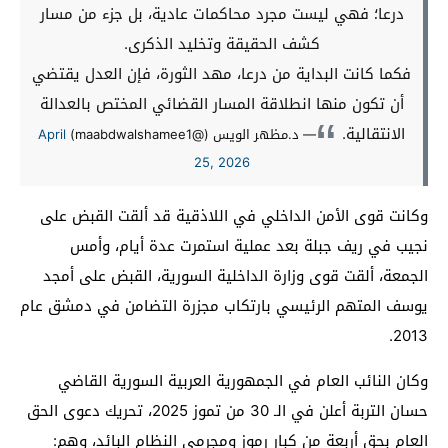
درعا؛ فهي ليست مجرد محاكمات عادية، بل جزء من مسار
كشف الحقيقة وتخليد الذكرى.
فكما كانت البداية من درعا، مهد الثورة، فإن العدل يقتضي
أن تكون منها انطلاقة المسار القضائي المختص بالعدالة
الانتقالية.
— د.مظهر الويس (@maabdwalshamee1)
April
25, 2026
وكانت قوى الأمن الداخلي في اللاذقية قد ألقت القبض على
نجيب في ريف جبلة بعد عملية استمرت عدة أيام، وأمس
الجمعة، ألقت قوى وزارة الداخلية السورية، القبض على أمجد
يوسف المتهم الرئيسي بارتكاب مجزرة التضامن في دمشق عام
2013.
وكان النائب العام في الجمهورية العربية السورية القاضي
حسان التربة أعلن في الـ 30 من تموز 2025، تحريك دعوى الحق
العام بحق أربعة من كبار رموز ومجرمي النظام البائد، وهم: