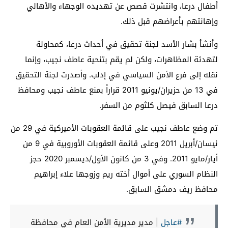
أطفال درعا، وانتشرت قصص عن تهديده الوجهاء والأهالي
وإهانتهم بأعراضهم قبل ذلك.
وأنشأ بشار الأسد لجنة تحقيق في أحداث درعا، كمحاولة
لتهدئة المظاهرات، ولكن لم يقم بتنحية عاطف نجيب، وإنما
نقله إلى فرع الأمن السياسي في إدلب. وأصدرت لجنة التحقيق
في 13 من حزيران/يونيو 2011 قراراً بمنع عاطف نجيب ومحافظ
درعا السابق فيصل كلثوم من السفر.
تم وضع عاطف نجيب على قائمة العقوبات الأميركية في 29 من
نيسان/أبريل 2011 وعلى قائمة العقوبات الأوروبية في 9 من
أيار/مايو 2011. وفي 3 من كانون الأول/ديسمبر 2020 حجز
النظام السوري على أموال أخته ريم وزوجها علاء إبراهيم
محافظ ريف دمشق السابق.
#عاجل
| مدير مديرية الأمن العام في محافظة