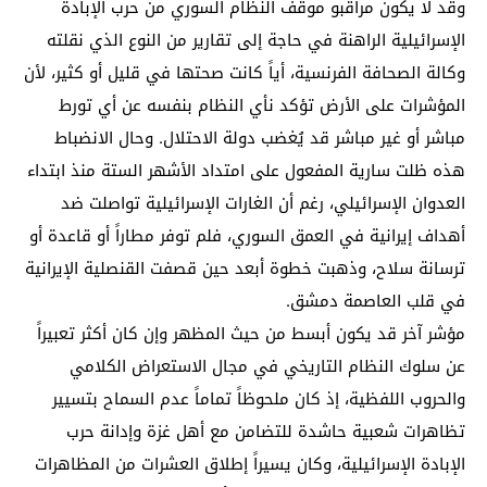
وقد لا يكون مراقبو موقف النظام السوري من حرب الإبادة
الإسرائيلية الراهنة في حاجة إلى تقارير من النوع الذي نقلته
وكالة الصحافة الفرنسية، أياً كانت صحتها في قليل أو كثير، لأن
المؤشرات على الأرض تؤكد نأي النظام بنفسه عن أي تورط
مباشر أو غير مباشر قد يُغضب دولة الاحتلال. وحال الانضباط
هذه ظلت سارية المفعول على امتداد الأشهر الستة منذ ابتداء
العدوان الإسرائيلي، رغم أن الغارات الإسرائيلية تواصلت ضد
أهداف إيرانية في العمق السوري، فلم توفر مطاراً أو قاعدة أو
ترسانة سلاح، وذهبت خطوة أبعد حين قصفت القنصلية الإيرانية
في قلب العاصمة دمشق.
مؤشر آخر قد يكون أبسط من حيث المظهر وإن كان أكثر تعبيراً
عن سلوك النظام التاريخي في مجال الاستعراض الكلامي
والحروب اللفظية، إذ كان ملحوظاً تماماً عدم السماح بتسيير
تظاهرات شعبية حاشدة للتضامن مع أهل غزة وإدانة حرب
الإبادة الإسرائيلية، وكان يسيراً إطلاق العشرات من المظاهرات