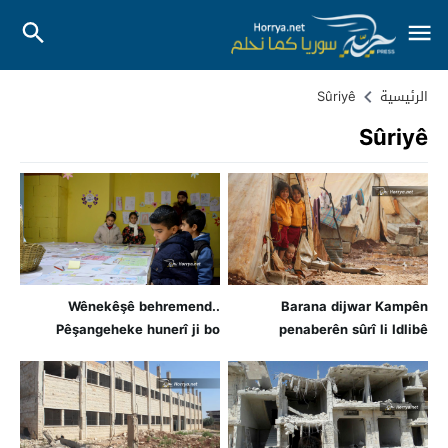
الرئيسية
Sûriyê
Sûriyê
Wênekêşê behremend..
Barana dijwar Kampên
Pêşangeheke hunerî ji bo
penaberên sûrî li Idlibê
zarokan li “Efrin” a Sûriyê
binavdike