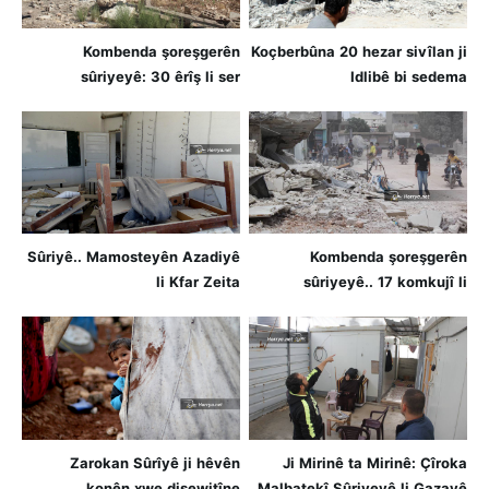
Kombenda şoreşgerên
Koçberbûna 20 hezar sivîlan ji
sûriyeyê: 30 êrîş li ser
Idlibê bi sedema
navendên girîng di meha
bombebarana hêzên Esed
mijdara/2018 de
Sûriyê.. Mamosteyên Azadiyê
Kombenda şoreşgerên
li Kfar Zeita
sûriyeyê.. 17 komkujî li
sûriyeyê meha
novemberê/2018
Zarokan Sûrîyê ji hêvên
Ji Mirinê ta Mirinê: Çîroka
konên xwe dişewitîne
Malbatekî Sûriyeyê li Gazayê