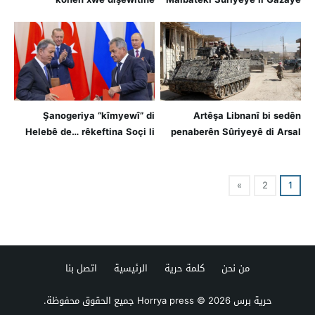
Şanogeriya “kîmyewî” di
Artêşa Libnanî bi sedên
Helebê de… rêkeftina Soçi li
penaberên Sûriyeyê di Arsal
ser erdê
de girtin
»
2
1
من نحن
كلمة حرية
الرئيسية
اتصل بنا
حرية برس Horrya press
© 2026 جميع الحقوق محفوظة.