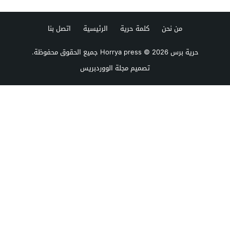
من نحن
كلمة حرية
الرئيسية
اتصل بنا
حرية برس Horrya press
© 2026 جميع الحقوق محفوظة.
تصميم
مجلة الووردبريس