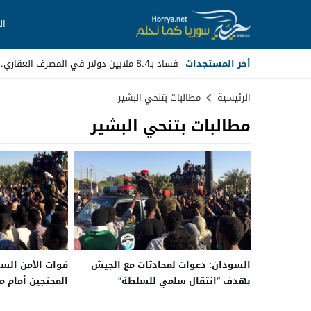
ال
أخر المستجدات
فساد بـ8.4 ملايين دولار في المصرف العقاري.. مسؤ _
Stop
الرئيسية
مطالبات بتنحي البشير
مطالبات بتنحي البشير
Previous
Next
السودان: دعوات لمحادثات مع الجيش
قوات الأمن الس
بهدف “انتقال سلمي للسلطة”
المحتجين أمام مق