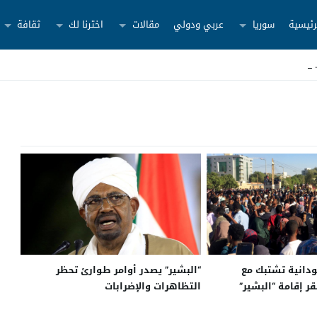
رئيسية
سوريا
عربي ودولي
مقالات
اخترنا لك
ثقافة
ودانية تشتبك مع
“البشير” يصدر أوامر طوارئ تحظر
ر إقامة “البشير”
التظاهرات والإضرابات