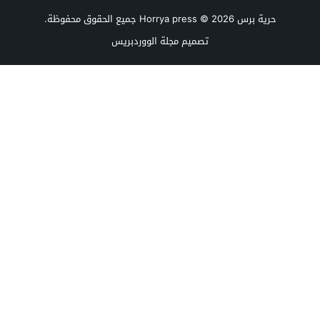
حرية برس Horrya press
© 2026 جميع الحقوق محفوظة.
تصميم
مجلة الووردبريس