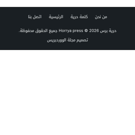
من نحن
كلمة حرية
الرئيسية
اتصل بنا
حرية برس Horrya press
© 2026 جميع الحقوق محفوظة.
تصميم
مجلة الووردبريس