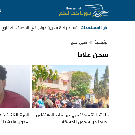
ال
أخر المستجدات
فساد بـ8.4 ملايين دولار في المصرف العقاري.. مسؤ _
Stop
الرئيسية
سجن علايا
سجن علايا
Previous
Next
مليشيا “قسد” تفرج عن مئات المعتقلين
للمرة الثانية خ
لديها من سجون الحسكة
سجون مليشيا “