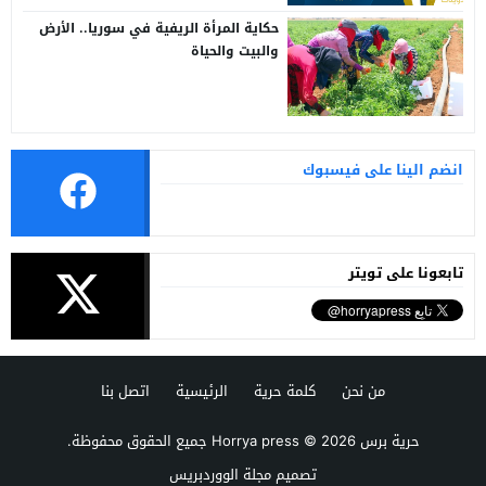
حكاية المرأة الريفية في سوريا.. الأرض
والبيت والحياة
انضم الينا على فيسبوك
تابعونا على تويتر
من نحن
كلمة حرية
الرئيسية
اتصل بنا
حرية برس Horrya press
© 2026 جميع الحقوق محفوظة.
تصميم
مجلة الووردبريس