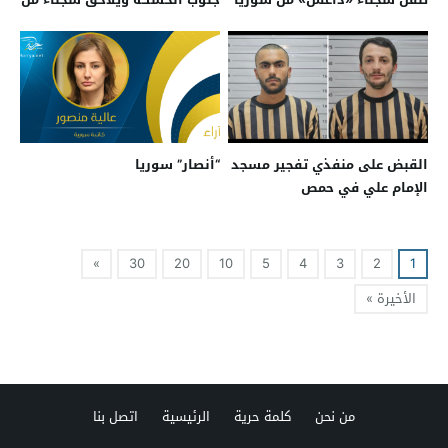
إلى العراق
داعش أطلقتهم مليشيا قسد
القبض على منفذي تفجير مسجد
“أنصار” سوريا
الإمام علي في حمص
»
30
20
10
5
4
3
2
1
الأخيرة »
من نحن
كلمة حرية
الرئيسية
اتصل بنا