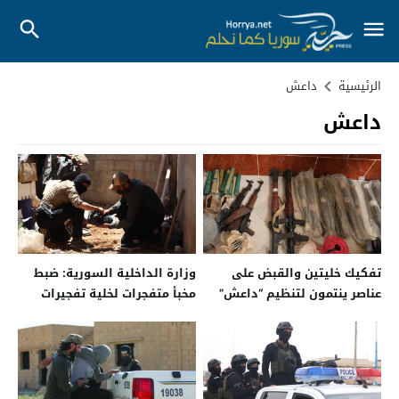
الرئيسية
داعش
داعش
تفكيك خليتين والقبض على
وزارة الداخلية السورية: ضبط
عناصر ينتمون لتنظيم “داعش”
مخبأ متفجرات لخلية تفجيرات
في حلب وريفها
دمشق الإرهابية