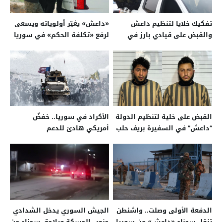
تفكيك خلايا لتنظيم داعش
«داعش» يغيّر أولوياته ويسعى
والقبض على قيادي بارز في
لرفع «تكلفة الحكم» في سوريا
المنطقة الجنوبية
القبض على خلية لتنظيم الدولة
الأكراد في سوريا.. خفضٌ
“داعش” في السفيرة بريف حلب
أمريكي هادئ للدعم
الدفعة الأولى وصلت.. واشنطن
الجيش السوري يدخل الشدادي
تنقل سجناء «داعش» من سوريا
جنوب الحسكة ويلاحق سجناء من