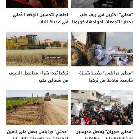
“محلي” اخترين في ريف حلب
اجتماع لتحسين الوضع الأمني
يحظر التجمعات لمواجهة كورونا
في مدينة الباب
“محلي جرابلس” يضبط شحنة
تركيا تبدأ شراء محاصيل الحبوب
فاسدة قادمة من تركيا
من شمالي حلب
“محلي صوران” يفصل مدرسين
“محلي” جرابلس يعمل على تأمين
لمشاركتهما في مظاهرة
الطرقات من العبوات الناسفة