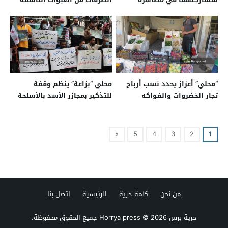
“محلي” أعزاز يحدد نسب أرباح
محلي “بزاعة” ينظم وقفة
تجار الخضروات والفواكه
للتذكير بمجازر الأسد بالأسلحة
الكيماوية
»
5
4
3
2
1
من نحن
كلمة حرية
الرئيسية
اتصل بنا
حرية برس Horrya press
© 2026 جميع الحقوق محفوظة.