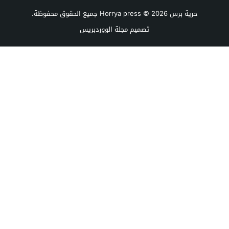
حرية برس Horrya press
© 2026 جميع الحقوق محفوظة.
تصميم
مجلة الووردبريس